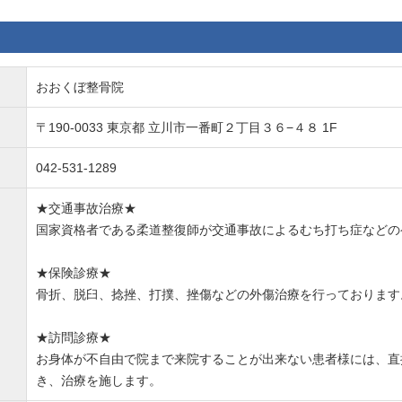
おおくぼ整骨院
〒190-0033 東京都 立川市一番町２丁目３６−４８ 1F
042-531-1289
★交通事故治療★
国家資格者である柔道整復師が交通事故によるむち打ち症などの
★保険診療★
骨折、脱臼、捻挫、打撲、挫傷などの外傷治療を行っております
★訪問診療★
お身体が不自由で院まで来院することが出来ない患者様には、直
き、治療を施します。