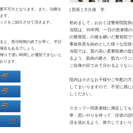
要不可欠となります。また、治療を
[ 院長 ] 大久保 学
ます。
ックをご紹介させて頂きます。
初めまして。おおくぼ整骨院院長
当院は、35年間、一日の患者様の
の整骨院」の後を継いだ整骨院で
ると、受付時間の終了が早く、平日
事故疾患を始めとした様々な症状
場合もあるでしょう。
当院では、質の高い柔整医療の提
事帰りで遅い時間しか通院できないと
るよう、筋肉の硬さ、筋力バラン
おります。
ご自身の目でみて分かるようなシ
院内は小さなお子様やご年配の方
してまいりますので、不安に感じ
しください。
スタッフ一同患者様に満足しても
寧・思いやりを持って「症状の説
活を送れるよう、努力してまいり