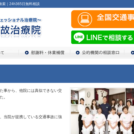
索｜24h365日無料相談
た事から、他院には真似できない交
た。
、当院が提携している交通事故に強