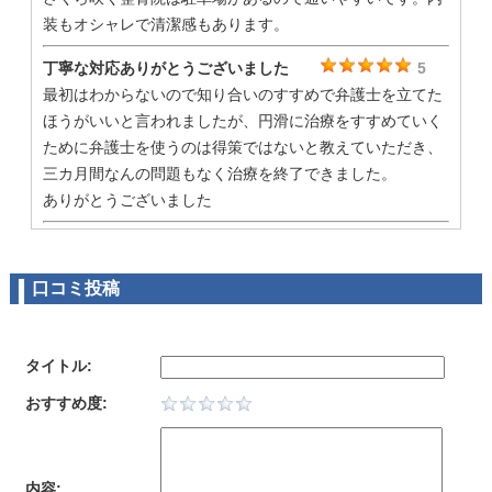
装もオシャレで清潔感もあります。
丁寧な対応ありがとうございました
5
最初はわからないので知り合いのすすめで弁護士を立てた
ほうがいいと言われましたが、円滑に治療をすすめていく
ために弁護士を使うのは得策ではないと教えていただき、
三カ月間なんの問題もなく治療を終了できました。
ありがとうございました
クチコミ
5
先月交通事故にあい保険会社とやりとりをしていました
口コミ投稿
が、あまり理解できなかったので、電話でさくら咲く整骨
院に聞きわかりやすく説明していただき助かりました。ま
たなにかわからないことがあれば相談したいと思います。
タイトル:
さくら咲く整骨院
5
おすすめ度:
先日交通事故にあってしまい、近所で探したところこちら
にお世話になることにしました。先生も親切にいろいろ手
続きのことなど教えてくださってすごく助かりました(^^)
内容: