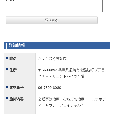
安心して治療できました
5
知識が豊富で弁護士等バックアップ体制もしっかりしてお
り治療に通うだけでよかったのでいらないストレスなく治
療に専念できました。
尼崎の交通事故ならさくら咲く整骨院がおすすめです
交通事故
5
詳細情報
初めて交通事故にあってしまいホームページを見て、さく
ら咲く整骨院に行きました。
院名
どうしていいかわからなかったですけど、ていねいにわか
さくら咲く整骨院
りやすく説明していただき助かりました。
住所
〒660-0892 兵庫県尼崎市東難波町３丁目
調子よくなった！
5
２１－７リヨンドハイツ１階
事故で通わせてもらっているのですが説明も丁寧でわかり
やすく事故で痛めた腰もすごく調子よくなりました！
電話番号
06-7500-6080
またよろしくお願いします。
施術内容
交通事故治療・むち打ち治療・エステボデ
良かった！
5
ィーサウナ・フェイシャル等
事故に遭い