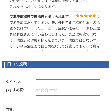
ガの具合もだいぶ良くなり競技に復帰できました。
これからもお世話になります。
交通事故治療で鍼治療も受けられます
5
交通事故にあってしまい、整形外科で電気治療と牽引の治
療を受けていましたが、あまり症状が改善せず、さわだ鍼
灸整骨院さんに問い合わせしました。完全に転院ではな
く、病院との併用も快く応じて頂き、病院ではしないマッ
サージや鍼治療まで自己負担なしで治療してもらって痛み
もだいぶ改善し、仕事にも復帰できました。鍼治療は希望
者のみとのことですが、症状の改善のない方にはおススメ
口コミ投稿
です！
夜８時まで受付なので助かります。
5
交通事故で病院に通院していましたが、その病院は夜６時
タイトル:
で受付終了なので平日は仕事で通院できず、土曜日だけ通
おすすめ度:
院していました（用事があったりして毎週は行けずに月
２，３回程度）
当然症状は改善せずこちらに転院しました。夜８時まで受
内容:
付なので仕事帰りに通院できて助かっております。