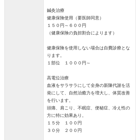
おかげさまで首と腰の痛みもなくなり、先日無事示談も成
立しました。
鍼灸治療
鍼灸治療も初めてでしたが思ったより痛みもなく、治療後
健康保険使用（要医師同意）
は体も楽になるのでこれからも続けたいと思います。
１５０円～６００円
（健康保険の負担割合によります）
むち打ち治療
5
信号待ちしているときに追突され、病院で痛み止めと湿布
健康保険を使用しない場合は自費診療とな
を処方されましたが良くならず、整骨院に通院し始めまし
ります。
た。
１部位 １０００円～
こちらでは、電気治療やマッサージだけでなく鍼灸治療も
自己負担なしで受けられたのでとてもよかったです。
高電位治療
同乗していた友達にも紹介し、さっそく通い始めました。
血液をサラサラにして全身の新陳代謝を活
発にして、自然治癒力を増大し、体質改善
これからも宜しくお願いします。
を行います。
頭痛、肩こり、不眠症、便秘症、冷え性の
方に特に効果あり。
１５分 １００円
３０分 ２００円