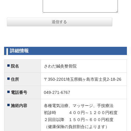
ありがとうございました。
5
初めての交通事故で体は痛いし、保険屋さんとのやりとり
で分からないことばかりで困っていた時、さわだ鍼灸整骨
院さんに通院していた母から紹介されて通院しました。
体の治療だけでなく、提出する書類や申請すべき傷害保険
のことなども１つ１つ確認して頂きとても助かりました。
詳細情報
素人ではわからないことも多いので色々相談できてよかっ
たです。
院名
さわだ鍼灸整骨院
腰の痛みが解消しました＾＾
4
出産後、育児や赤ちゃんを抱っこするのがつらくなり通院
住所
〒350-2201埼玉県鶴ヶ島市富士見2-18-26
し始めました。先生のマッサージと体のバランス調整でか
なり楽になりました。最後のウォーターベッドも気持ち良
電話番号
049-271-6767
くて眠ってしまいそうです^^おススメですが院長先生がお
施術内容
各種電気治療、マッサージ、手技療法
一人でやられているのであまり混んでほしくないかなぁ。
初診時 ４００円～１２００円程度
ありがとうございました
5
２回目以降 １５０円～６００円程度
交通事故治療でお世話になったＭです。
（健康保険の負担割合によります）