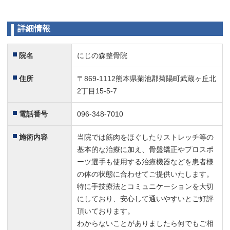
たのですが、受付を２１時までされていて、日祝も診療さ
れていたのでしっかり治療することができました。
ありがとうございました。
詳細情報
オススメです！
5
院名
にじの森整骨院
いつも仕事前に治療に行っていました。
肌が弱く、枕の型が付きやすいと無理を言ったらやわらか
住所
〒869-1112熊本県菊池郡菊陽町武蔵ヶ丘北
い違う形の枕に変えてくれました。
2丁目15-5-7
むち打ちは後遺症が残ると大変だと聞いていたので、しっ
かり治療できてたすかりました。
電話番号
096-348-7010
丁寧な治療院
5
施術内容
当院では筋肉をほぐしたりストレッチ等の
先月、にじの森整骨院での治療を終えました。
基本的な治療に加え、骨盤矯正やプロスポ
いままで整骨院には行ったことなく不安だらけでしたが、
ーツ選手も使用する治療機器などを患者様
毎回症状をしっかり聞いてくれて色々な方向から治療して
の体の状態に合わせてご提供いたします。
くれました。
特に手技療法とコミュニケーションを大切
また、夜九時まで診療しているところも仕事帰りに通院で
にしており、安心して通いやすいとご好評
きたので助かりました。
頂いております。
またよろしくお願いします。
わからないことがありましたら何でもご相