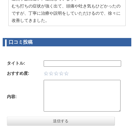
むち打ちの症状が強く出て、頭痛や吐き気もひどかったの
ですが、丁寧に治療や説明をしていただけるので、徐々に
改善してきました。
オススメです！
4
むち打ちの症状が強く出て、首がほとんど動かせなかった
口コミ投稿
のですが、だんだんと痛みが取れてきて首がまわせるよう
になってきました。
とにかく丁寧に毎回治療してくれるのでとても助かってい
タイトル:
ます。ありがとうございます。
おすすめ度:
おかげ様でよくなりました。
5
学生の時代に野球をしていて、整骨院にお世話になるのは
その時以来でしたが、とっても丁寧で上手でした！
内容:
働き盛りの患者さんがとても多かった印象を受けます。
もちろん☆五つです。
仕事帰りに治療に通えた。
4
追突事故に遭い、仕事上２０時以降しか治療にいけなかっ