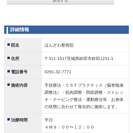
詳細情報
院名
ほんざわ整骨院
住所
〒311-1517茨城県鉾田市鉾田1231-1
電話番号
0291-32-7771
施術内容
手技療法・ＣＳＦプラクティス（脳脊髄液
調整法）・筋肉調整・関節調整・ストレッ
チ・テーピング療法・運動療法等、お身体
の状態に合わせて複合的に施術します。
治療時間
平日
ＡＭ９：００〜１２：００