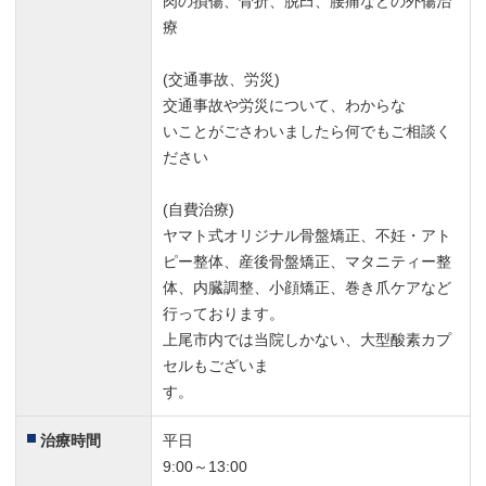
肉の損傷、骨折、脱臼、腰痛などの外傷治
療
(交通事故、労災)
交通事故や労災について、わからな
いことがごさわいましたら何でもご相談く
ださい
(自費治療)
ヤマト式オリジナル骨盤矯正、不妊・アト
ピー整体、産後骨盤矯正、マタニティー整
体、内臓調整、小顔矯正、巻き爪ケアなど
行っております。
上尾市内では当院しかない、大型酸素カプ
セルもございま
す。
治療時間
平日
9:00～13:00