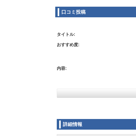
るので
口コミ投稿
良いと
ここの
タイトル:
ムチウ
おすすめ度:
交通事
親身に
保険会
かりま
内容:
詳細情報