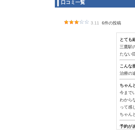
口コミ一覧
3.11
6件の投稿
とても
三鷹駅
たない
こんな
治療の
ちゃん
今まで
わから
って感
ちゃん
予約が
病院の