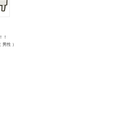
！！
 男性 ）