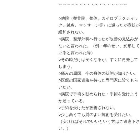
～～～～～～～～～～～～～～～～～
○他院（整骨院、整体、カイロプラクティッ
ク、鍼灸、マッサージ等）に通ったが症状が
緩和されない。
○病院、整形外科へ行ったが改善の見込みが
ないと言われた。（例：年のせい、変形して
いると言われた等）
○その時だけは良くなるが、すぐに再発して
しまう。
○痛みの原因、今の身体の状態が知りたい。
○医療の国家資格を持った専門家に診てもら
いたい。
○病院で手術を勧められた・手術を受けよう
か迷っている。
○手術を受けたが改善されない。
○少し高くても質のよい施術を受けたい。
（安ければそれでいいという方はご遠慮下さ
い。）