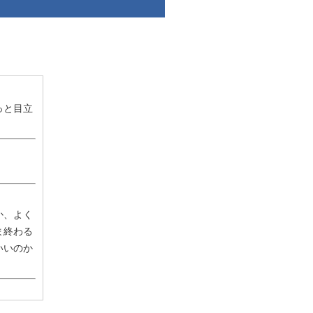
っと目立
か、よく
ま終わる
いいのか
約ができ