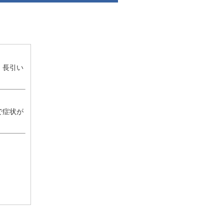
。長引い
で症状が