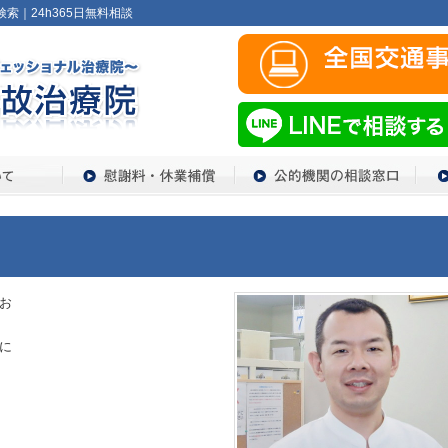
索｜24h365日無料相談
お
に