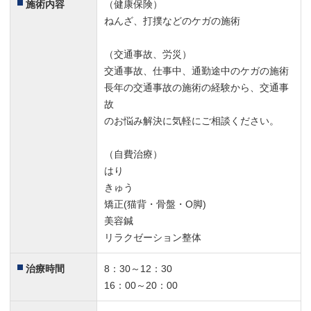
施術内容
（健康保険）
最初は不安でしたが、治療内容や今後の治療方針をしっか
ねんざ、打撲などのケガの施術
り説明してくれました。
整骨院の雰囲気も明るく、スタッフの皆さんも親切丁寧な
（交通事故、労災）
対応をしてくれるので安心して通う事ができました。
交通事故、仕事中、通勤途中のケガの施術
おかげさまで今では後遺症もなく、不安のない生活を送る
長年の交通事故の施術の経験から、交通事
ことができています。
故
のお悩み解決に気軽にご相談ください。
本当にありがとうございました！
（自費治療）
腰の痛みが取れました。
5
はり
バイク事故で通わせてもらっています。
きゅう
事故後、腰がずっと痛かったのですが、浦谷整骨院で治療
矯正(猫背・骨盤・O脚)
を受けてすぐに起き上がれました！
美容鍼
起き上がるのが本当に辛かったのですごく感動しました。
リラクゼーション整体
事故痛みで悩んでる方は是非一度受けてみて下さい。
治療時間
8：30～12：30
遅い時間でも診てくれます！
5
16：00～20：00
交通事故にあって
体が痛くて困っていました。