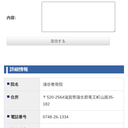
交通事故に遭い、腰の痛みで通わせてもらってます。痛み
について親身になって聞いてくれて、また丁寧に施術をし
ていただけます。
内容:
女性のスタッフさんもいらっしゃるので女性の方も行きや
すいと思います。
予約制なので待ち時間もほぼありません。
痛くなったらまたお世話になりたいと思える整骨院です。
遅い時間まで診て頂き助かります。
5
詳細情報
いつも遅い時間まで診て頂き助かります。仕事でどうして
も遅くなってしまい『申し訳ないな～』と思いつつも、ス
院名
浦谷整骨院
タッフさん達が笑顔で迎えてくれるので、ついついご厚意
に甘えてしまいます。これからも宜しくお願いします。
住所
〒520-2564滋賀県蒲生郡竜王町山面35-
大分痛みが良くなりました！
182
親切・丁寧・安心です！
5
電話番号
0748-26-1334
事故後に保険会社に紹介されて行きました。