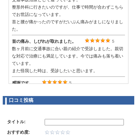
整形外科に行きたいのですが、仕事で時間が合わずこちら
でお世話になっています。
首と腰が痛かったのですがだいぶん痛みがましになりまし
た。
首の痛み、しびれが取れました。
5
数ヶ月前に交通事故に合い親の紹介で受診しました。親切
な対応で治療にも満足しています。今では痛みも落ち着い
ています。
また怪我した時は、受診したいと思います。
感謝です。
5
友達の紹介で通ってます。最初は整骨院に行くのも初めて
で少し不安でしたが、治療の事や示談までの流れなど細か
口コミ投稿
く教えてもらい感謝です。
痛みもましになってきてます。
自分も紹介したいと思います。
タイトル:
予約制で待ち時間もほぼありません。
5
おすすめ度: