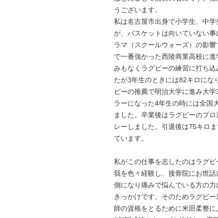
うございます。
私は名古屋市出身で小学生、中学
が、バスケットは向いていない事
ラマ（スクールウォーズ）の影響
で一番強かった西陵商業高校に進
みもなくラグビーの練習に打ち込
たが3年生のときには82キロに
ビーの推薦で明治大学に進み大学3
ラーになった4年生の時には全国
ました。卒業後はラグビーのプロ
レーしました。引退後は75キロ
ています。
私がこの仕事を志したのはラグビ
我を色々経験し、接骨院にお世話
側になり痛みで悩んでいる方の力
きっかけです。そのためラグビー
師の資格をとるために米田柔整に