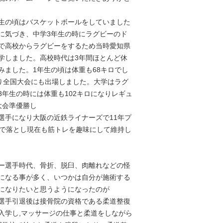
生の頃はバスケットボールをしていました
に気づき、中学3年生の時にラグビーのド
で高校からラグビーをするため当時愛知県
学しました。高校時代は3年間ほとんど休
みました。1年生の頃は体重も68キロでし
なり全国大会にも出場しました。大学はラグ
年生の時には体重も102キロになりレギュ
大会準優勝し
選手になり大阪の近鉄ライナーズで11年プ
まで落とし現在も筋トレを趣味にして維持し
ー選手時代、骨折、脱臼、肉離れなどの怪
になる事が多く、いつかは自分が施術する
になりたいと思うようになったのが
選手引退後は接骨院の資格である柔道整復
入学し,マッサージの仕事と柔道をしながら