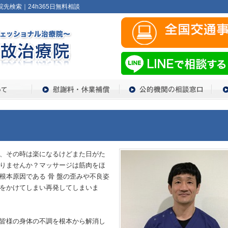
先検索｜24h365日無料相談
、その時は楽になるけどまた日がた
りませんか？マッサージは筋肉をほ
根本原因である 骨 盤の歪みや不良姿
をかけてしまい再発してしまいま
皆様の身体の不調を根本から解消し