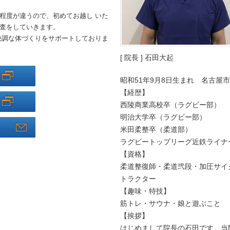
程度が違うので、初めてお越し いた
査をしていきます。
快調な体づくりをサポートしておりま
[ 院長 ] 石田大起
昭和51年9月8日生まれ 名古屋
【経歴】
西陵商業高校卒（ラグビー部）
明治大学卒（ラグビー部）
米田柔整卒（柔道部）
ラグビートップリーグ近鉄ライナ
【資格】
柔道整復師・柔道弐段・加圧サイ
トラクター
【趣味・特技】
筋トレ・サウナ・娘と遊ぶこと
【挨拶】
はじめまして院長の石田です。当