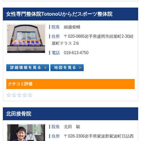
女性専門整体院TotonoUからだスポーツ整体院
院長
細越俊輔
住所
〒020-0885岩手県盛岡市紺屋町2-30紺
屋町テラス 2Ｂ
電話
019-613-4750
北田接骨院
院長
北田 駿
住所
〒028-3306岩手県紫波郡紫波町日詰西