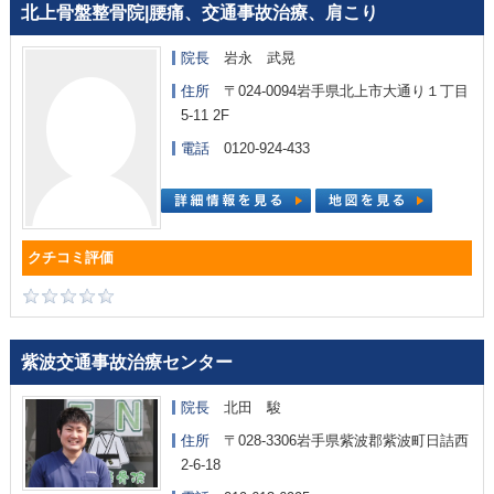
北上骨盤整骨院|腰痛、交通事故治療、肩こり
院長
岩永 武晃
住所
〒024-0094岩手県北上市大通り１丁目
5-11 2F
電話
0120-924-433
紫波交通事故治療センター
院長
北田 駿
住所
〒028-3306岩手県紫波郡紫波町日詰西
2-6-18