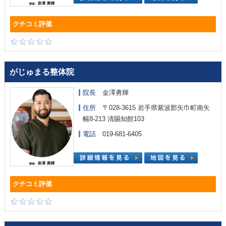
がじゅまる整体院
院長
金澤勇輝
住所
〒028-3615 岩手県紫波郡矢巾町南矢
幅8-213 清賜知館103
電話
019-681-6405