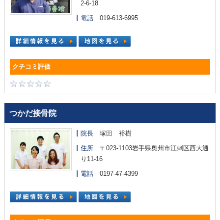
2-6-18
電話
019-613-6995
つかだ接骨院
院長
塚田 裕樹
住所
〒023-1103岩手県奥州市江刺区西大通
り11-16
電話
0197-47-4399