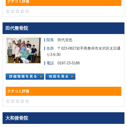
田代整骨院
院長
田代克也
住所
〒023-0827岩手県奥州市水沢区太日通
り3-6-30
電話
0197-23-5188
大和接骨院