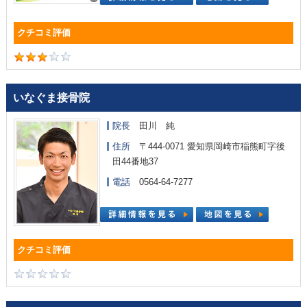
いなぐま接骨院
院長
田川 純
住所
〒444-0071 愛知県岡崎市稲熊町字後
田44番地37
電話
0564-64-7277