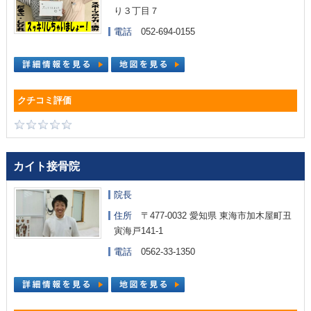
り３丁目７
電話
052-694-0155
カイト接骨院
院長
住所
〒477-0032 愛知県 東海市加木屋町丑
寅海戸141-1
電話
0562-33-1350