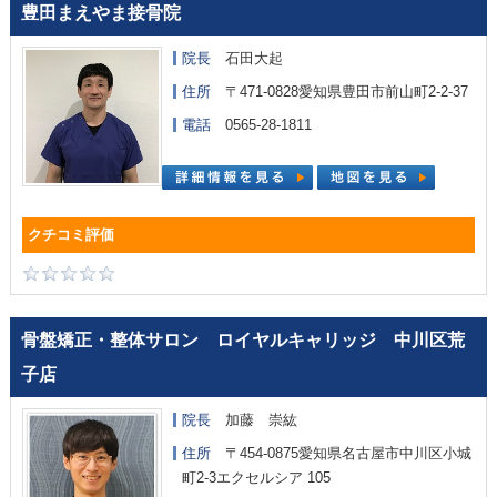
豊田まえやま接骨院
院長
石田大起
住所
〒471-0828愛知県豊田市前山町2-2-37
電話
0565-28-1811
骨盤矯正・整体サロン ロイヤルキャリッジ 中川区荒
子店
院長
加藤 崇紘
住所
〒454-0875愛知県名古屋市中川区小城
町2-3エクセルシア 105