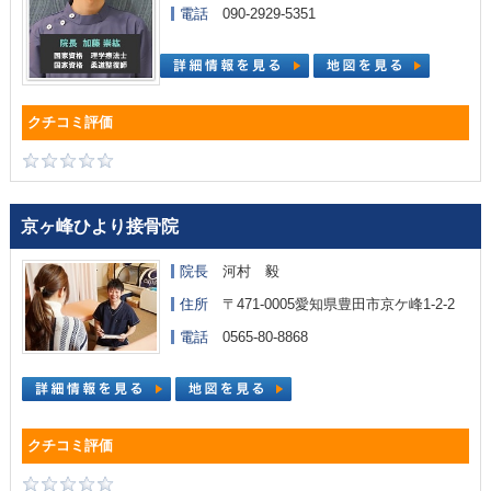
電話
090-2929-5351
京ヶ峰ひより接骨院
院長
河村 毅
住所
〒471-0005愛知県豊田市京ケ峰1-2-2
電話
0565-80-8868