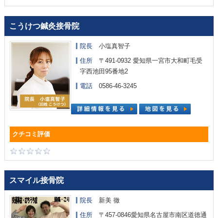
こうけつ鍼灸接骨院
院長
小塩真智子
住所
〒491-0932 愛知県一宮市大和町毛受
字西池田95番地2
電話
0586-46-3245
スマイル接骨院
院長
新美 徹
住所
〒457-0846愛知県名古屋市南区道徳通