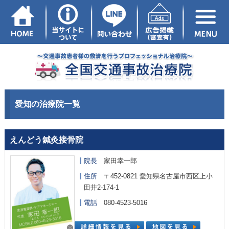
愛知の治療院一覧
えんどう鍼灸接骨院
院長
家田幸一郎
住所
〒452-0821 愛知県名古屋市西区上小
田井2-174-1
電話
080-4523-5016