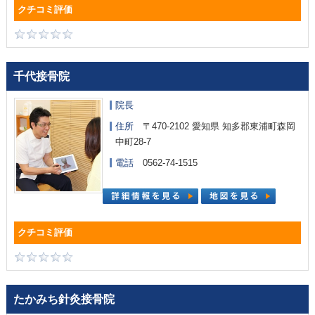
千代接骨院
院長
住所
〒470-2102 愛知県 知多郡東浦町森岡
中町28-7
電話
0562-74-1515
たかみち針灸接骨院