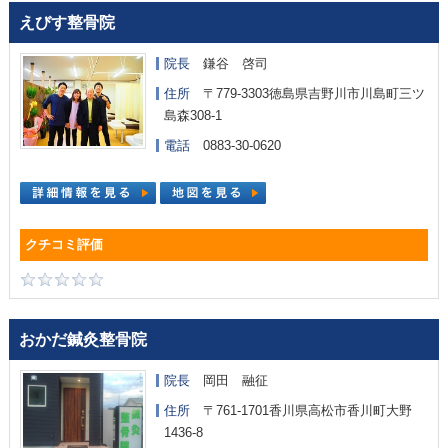
えびす整骨院
院長
鎌谷 啓司
住所
〒779-3303徳島県吉野川市川島町三ツ
島森308-1
電話
0883-30-0620
おかだ鍼灸整骨院
院長
岡田 融征
住所
〒761-1701香川県高松市香川町大野
1436-8