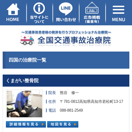
四国の治療院一覧
くまがい整骨院
院長
熊谷 修一
住所
〒781-0812高知県高知市若松町13-17
電話
088-881-2549