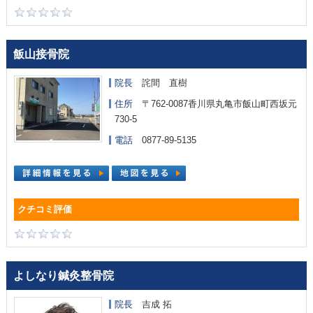
飯山接骨院
院長
詫間 直樹
住所
〒762-0087香川県丸亀市飯山町西坂元
730-5
電話
0877-89-5135
よしなり鍼灸整骨院
院長
吉成 拓