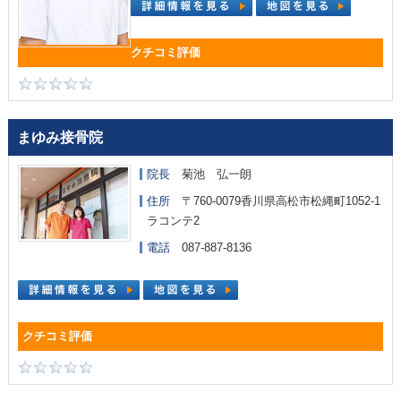
まゆみ接骨院
院長
菊池 弘一朗
住所
〒760-0079香川県高松市松縄町1052-1
ラコンテ2
電話
087-887-8136