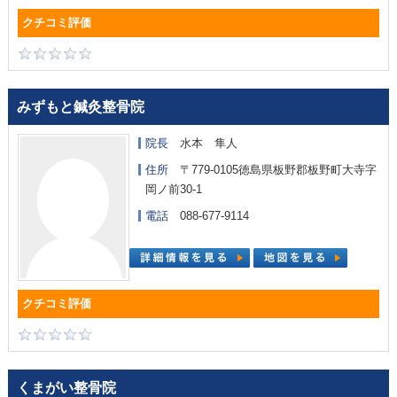
みずもと鍼灸整骨院
院長
水本 隼人
住所
〒779-0105徳島県板野郡板野町大寺字
岡ノ前30-1
電話
088-677-9114
くまがい整骨院