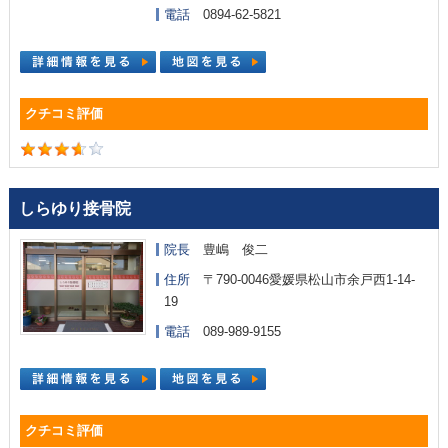
電話
0894-62-5821
しらゆり接骨院
院長
豊嶋 俊二
住所
〒790-0046愛媛県松山市余戸西1-14-
19
電話
089-989-9155