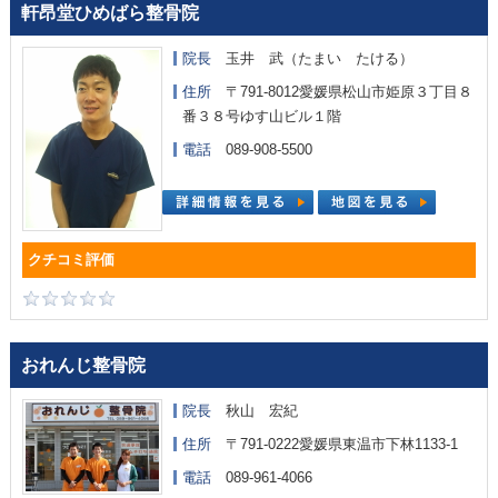
軒昂堂ひめばら整骨院
院長
玉井 武（たまい たける）
住所
〒791-8012愛媛県松山市姫原３丁目８
番３８号ゆす山ビル１階
電話
089-908-5500
おれんじ整骨院
院長
秋山 宏紀
住所
〒791-0222愛媛県東温市下林1133-1
電話
089-961-4066