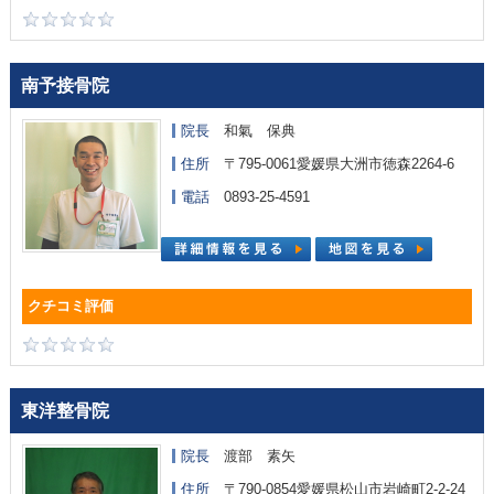
南予接骨院
院長
和氣 保典
住所
〒795-0061愛媛県大洲市徳森2264-6
電話
0893-25-4591
東洋整骨院
院長
渡部 素矢
住所
〒790-0854愛媛県松山市岩崎町2-2-24