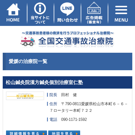
愛媛の治療院一覧
松山鍼灸院漢方鍼灸個別治療室仁塾
院長
田村 健
住所
〒790-0811愛媛県松山市本町６－６－
７ロータリー本町７２２
電話
090-1171-1592