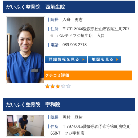
だいふく整骨院 西垣生院
院長
入舟 勇志
住所
〒791-8044愛媛県松山市西垣生町207-
6 パルティフジ垣生店 入口
電話
089-906-2718
だいふく整骨院 宇和院
院長
両村 亘祐
住所
〒797-0015愛媛県西予市宇和町卯之町
668-7 フジ宇和店