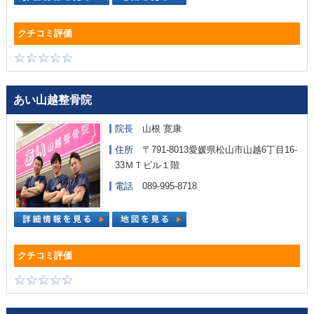
あい山越整骨院
院長
山根 寛康
住所
〒791-8013愛媛県松山市山越6丁目16-
33ＭＴビル１階
電話
089-995-8718