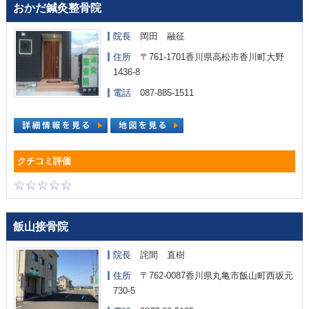
おかだ鍼灸整骨院
院長
岡田 融征
住所
〒761-1701香川県高松市香川町大野
1436-8
電話
087-885-1511
飯山接骨院
院長
詫間 直樹
住所
〒762-0087香川県丸亀市飯山町西坂元
730-5