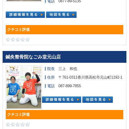
電話
0877-89-5135
鍼灸整骨院なごみ堂元山店
院長
三上 和也
住所
〒761-0311香川県高松市元山町1192-1
電話
087-899-7855