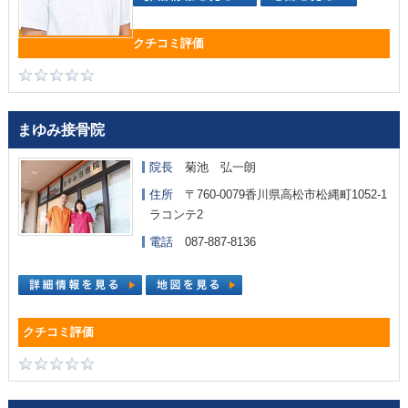
まゆみ接骨院
院長
菊池 弘一朗
住所
〒760-0079香川県高松市松縄町1052-1
ラコンテ2
電話
087-887-8136