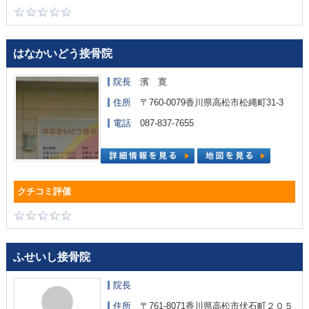
はなかいどう接骨院
院長
濱 寛
住所
〒760-0079香川県高松市松縄町31‐3
電話
087-837-7655
ふせいし接骨院
院長
住所
〒761-8071香川県高松市伏石町２０５