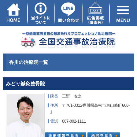
香川の治療院一覧
みどり鍼灸整骨院
院長
三野 友之
住所
〒761-0312香川県高松市東山崎町668-
1
電話
087-802-1111