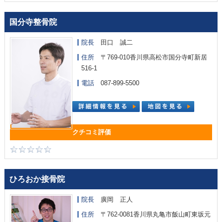
国分寺整骨院
院長
田口 誠二
住所
〒769-010香川県高松市国分寺町新居
516-1
電話
087-899-5500
ひろおか接骨院
院長
廣岡 正人
住所
〒762-0081香川県丸亀市飯山町東坂元