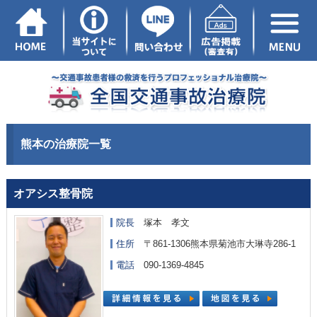
熊本の治療院一覧
オアシス整骨院
院長
塚本 孝文
住所
〒861-1306熊本県菊池市大琳寺286-1
電話
090-1369-4845