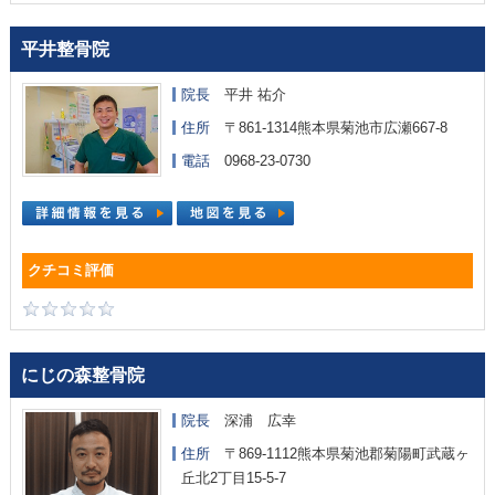
平井整骨院
院長
平井 祐介
住所
〒861-1314熊本県菊池市広瀬667-8
電話
0968-23-0730
にじの森整骨院
院長
深浦 広幸
住所
〒869-1112熊本県菊池郡菊陽町武蔵ヶ
丘北2丁目15-5-7