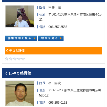
院長
甲斐 徹
住所
〒861-4133熊本県熊本市南区島町4-15-
32
電話
096-357-3555
くしやま整骨院
院長
櫛山勇次
住所
〒861-2236熊本県上益城郡益城町広崎
520-12
電話
096-286-0152