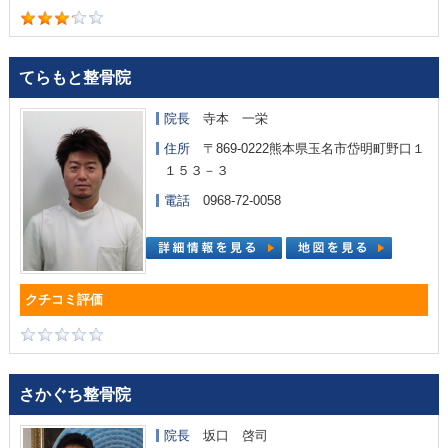
てらもと整骨院
院長
寺本 一栄
住所
〒869-0222熊本県玉名市岱明町野口１
１５３－３
電話
0968-72-0058
さかぐち整骨院
院長
坂口 啓司