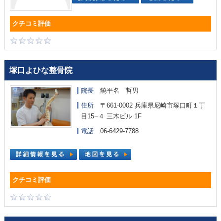
塚口よひな整骨院
院長
饒平名 哲男
住所
〒661-0002 兵庫県尼崎市塚口町１丁
目15−４ 三木ビル 1F
電話
06-6429-7788