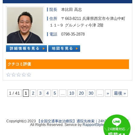
院長
本比田 高志
住所
〒663-8211 兵庫県西宮市今津山中町
１１−９ グルメシティ今津 2階
電話
0798-35-2878
1 / 41
1
2
3
4
5
...
10
20
30
...
»
最後 »
Copyright(c) 2023
【全国交通事故治療院】通院先検索｜24h365日無料相談
All Rights Reserved. Service by
RapportStyle
.