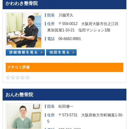
かわわき整骨院
院長
川脇芳久
住所
〒559-0012 大阪府大阪市住之江区
東加賀屋1-10-21 塩田マンション1階
電話
06-6682-8881
おんわ整骨院
院長
松田優一
住所
〒573-5731 大阪府枚方市町楠葉1-30-
5