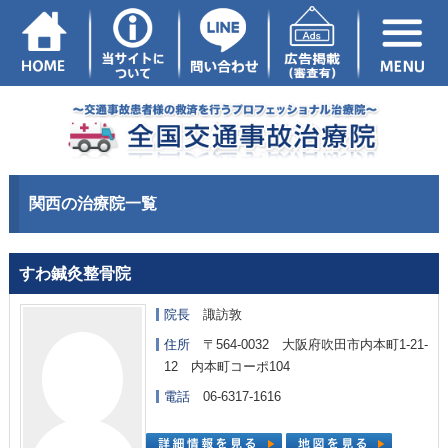
関西の治療院一覧
すわ鍼灸整骨院
院長
諏訪敦
住所
〒564-0032 大阪府吹田市内本町1-21-
12 内本町コーポ104
電話
06-6317-1616