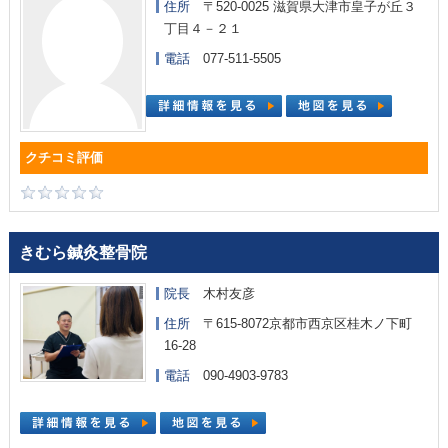
住所
〒520-0025 滋賀県大津市皇子が丘３
丁目４－２１
電話
077-511-5505
きむら鍼灸整骨院
院長
木村友彦
住所
〒615-8072京都市西京区桂木ノ下町
16-28
電話
090-4903-9783