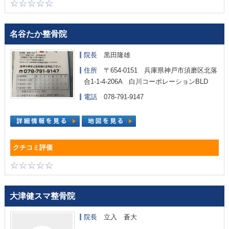
名谷たか整骨院
院長
黒田隆雄
住所
〒654-0151 兵庫県神戸市須磨区北落
合1-1-4-206A 白川コーポレーションBLD
電話
078-791-9147
大津健スマ整骨院
院長
立入 蒼大