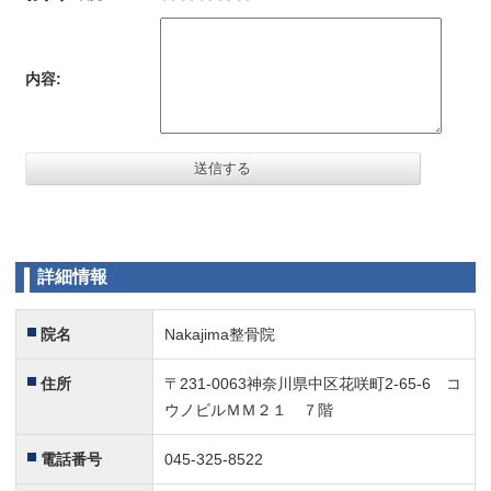
テンション上がりました！
サインもいただき感動です。
内容:
また会えるのを期待してます。
チームトレーナーをしていただいてます！
5
最初は僕自身が試合中に傷めたことがきっかけで通いはじ
めましたが、現在は僕の所属している社会人チーム（サッ
カー）をみていただいてます。
詳細情報
様々なスポーツに関わっている先生なので安心です。
これからもよろしくお願いします。
院名
Nakajima整骨院
息子が野球をしております。
5
肩を痛めてしまい、横浜南共済病院を受診し、病院の先生
住所
〒231-0063神奈川県中区花咲町2-65-6 コ
からご紹介していただきました。
ウノビルＭＭ２１ ７階
Nakajima整骨院では、傷めた肩の状態や治療後のケア、正
電話番号
045-325-8522
しい投球フォームをしっかりと教えていただけます。