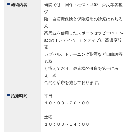
施術内容
当院では、国保・社保・共済・労災等各種
保
病院と連携がとれていますので安心して治療できます。
険・自賠責保険と保険適用の診療はもちろ
ん、
これからもよろしくお願いいたします。
高周波を使用したスポーツセラピーINDIBA
activ(インディバ・アクティブ)、高濃度酸
素
カプセル、トレーニング指導など自由診療
も取
り揃えており、患者様の健康を第一に考
え、総
合的な治療を施しております。
治療時間
平日
１０：００～２０：００
土曜
１０：００～１４：００