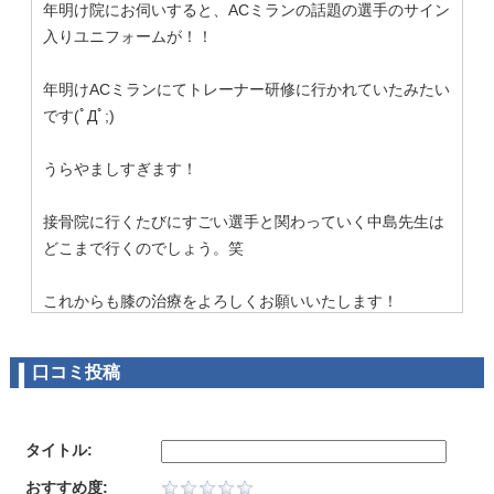
年明け院にお伺いすると、ACミランの話題の選手のサイン
入りユニフォームが！！
年明けACミランにてトレーナー研修に行かれていたみたい
です(ﾟДﾟ;)
うらやましすぎます！
接骨院に行くたびにすごい選手と関わっていく中島先生は
どこまで行くのでしょう。笑
これからも膝の治療をよろしくお願いいたします！
K,H
口コミ投稿
プロ野球選手が来てました。
5
いつものように治療に行くと、テレビで見ていた選手が接
タイトル:
骨院で治療とトレーニングをしていました。
おすすめ度: